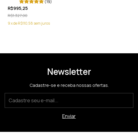
(19)
R$995,25
R$1.327,00
9
x
de
R$110,58
sem juros
Newsletter
Cadastre-se e receba nossas ofertas.