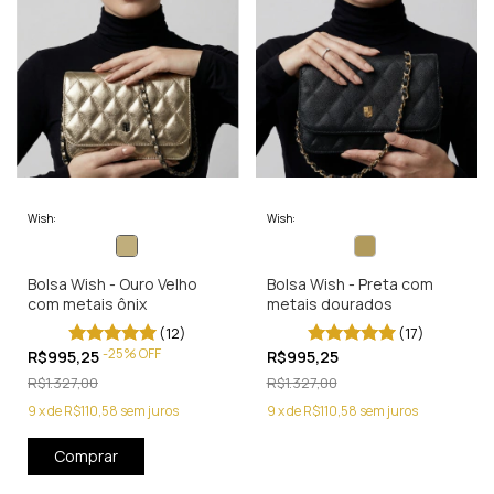
Wish:
Wish:
Bolsa Wish - Ouro Velho
Bolsa Wish - Preta com
com metais ônix
metais dourados
(12)
(17)
-
25
%
OFF
R$995,25
R$995,25
R$1.327,00
R$1.327,00
9
x
de
R$110,58
sem juros
9
x
de
R$110,58
sem juros