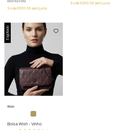
R$1.327,00
9
x
de
R$110,58
sem juros
9
x
de
R$110,58
sem juros
Esgotado
Wish:
Bolsa Wish - Vinho